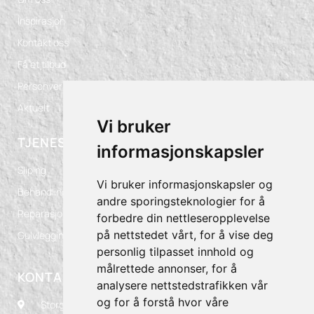
Inspirasjon
Kontakt oss
Få et tilbud
Personvern
Aktuelt
Vi bruker
TJENESTER
informasjonskapsler
Sliping
Vi bruker informasjonskapsler og
Behandling
andre sporingsteknologier for å
Reparasjoner
forbedre din nettleseropplevelse
på nettstedet vårt, for å vise deg
Gulvlegging
personlig tilpasset innhold og
målrettede annonser, for å
KONTAKT OSS
analysere nettstedstrafikken vår
og for å forstå hvor våre
Storgaten 125, 3060 Svelvik