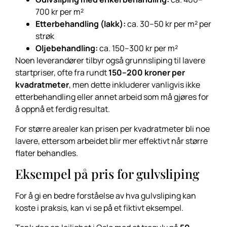
700 kr per m²
Etterbehandling (lakk):
ca. 30–50 kr per m² per
strøk
Oljebehandling:
ca. 150–300 kr per m²
Noen leverandører tilbyr også grunnsliping til lavere
startpriser, ofte fra rundt
150–200 kroner per
kvadratmeter
, men dette inkluderer vanligvis ikke
etterbehandling eller annet arbeid som må gjøres for
å oppnå et ferdig resultat.
For større arealer kan prisen per kvadratmeter bli noe
lavere, ettersom arbeidet blir mer effektivt når større
flater behandles.
Eksempel på pris for gulvsliping
For å gi en bedre forståelse av hva gulvsliping kan
koste i praksis, kan vi se på et fiktivt eksempel.