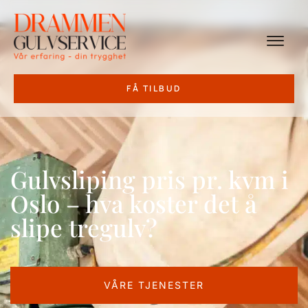
FÅ TILBUD
Gulvsliping pris pr. kvm i
Oslo – hva koster det å
slipe tregulv?
VÅRE TJENESTER