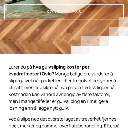
KONTAKT OSS
Lurer du på
hva gulvsliping koster per
kvadratmeter i Oslo
? Mange boligeiere vurderer å
slipe gulvet når parketten eller tregulvet begynner å
bli slitt, men er usikre på hva prisen faktisk ligger på.
Kostnaden kan variere avhengig av flere faktorer,
men i mange tilfeller er gulvsliping en rimeligere
løsning enn å legge nytt gulv.
Ved å slipe ned det øverste laget av treverket fjernes
riper, merker og gammel overflatebehandling. Etterpå