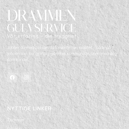
Jobber du med oss kan du forvente høy kvalitet – både på
jobben som blir gjort og gjennom kommunikasjonen med deg
som kunde.
NYTTIGE LINKER
Tjenester
Om oss