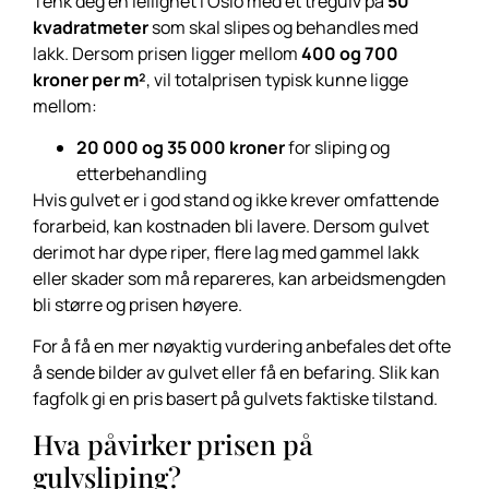
Tenk deg en leilighet i Oslo med et tregulv på
50
kvadratmeter
som skal slipes og behandles med
lakk. Dersom prisen ligger mellom
400 og 700
kroner per m²
, vil totalprisen typisk kunne ligge
mellom:
20 000 og 35 000 kroner
for sliping og
etterbehandling
Hvis gulvet er i god stand og ikke krever omfattende
forarbeid, kan kostnaden bli lavere. Dersom gulvet
derimot har dype riper, flere lag med gammel lakk
eller skader som må repareres, kan arbeidsmengden
bli større og prisen høyere.
For å få en mer nøyaktig vurdering anbefales det ofte
å sende bilder av gulvet eller få en befaring. Slik kan
fagfolk gi en pris basert på gulvets faktiske tilstand.
Hva påvirker prisen på
gulvsliping?