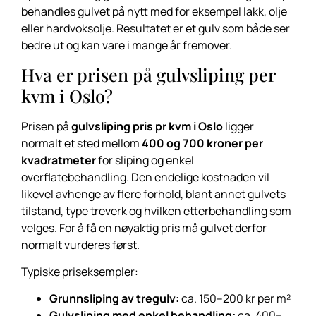
behandles gulvet på nytt med for eksempel lakk, olje
eller hardvoksolje. Resultatet er et gulv som både ser
bedre ut og kan vare i mange år fremover.
Hva er prisen på gulvsliping per
kvm i Oslo?
Prisen på
gulvsliping pris pr kvm i Oslo
ligger
normalt et sted mellom
400 og 700 kroner per
kvadratmeter
for sliping og enkel
overflatebehandling. Den endelige kostnaden vil
likevel avhenge av flere forhold, blant annet gulvets
tilstand, type treverk og hvilken etterbehandling som
velges. For å få en nøyaktig pris må gulvet derfor
normalt vurderes først.
Typiske priseksempler:
Grunnsliping av tregulv:
ca. 150–200 kr per m²
Gulvsliping med enkel behandling:
ca. 400–