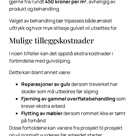
gjerne fra rundt
450 kroner per m²
, avhengig av
produkt og behandling.
Valget av behandling bør tilpasses både ønsket
uttrykk og hvor mye slitasje gulvet vil utsettes for.
Mulige tilleggskostnader
I noen tilfeller kan det oppstå ekstra kostnader i
forbindelse med gulvsliping.
Dette kan blant annet være:
Reparasjoner av gulv
dersom treverket har
skader som må utbedres før sliping
Fjerning av gammel overflatebehandling
som
krever ekstra arbeid
Flytting av møbler
dersom rommet ikke er tømt
på forhånd
Disse forholdene kan variere fra prosjekt til prosjekt
og vil normalt vurderes før arbeidet starter.