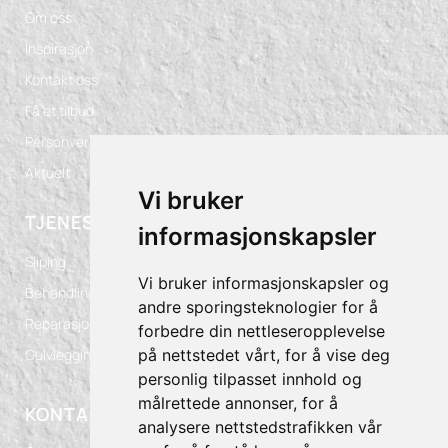
Om oss
Inspirasjon
Kontakt oss
Få et tilbud
Personvern
Aktuelt
Vi bruker
TJENESTER
informasjonskapsler
Sliping
Vi bruker informasjonskapsler og
Behandling
andre sporingsteknologier for å
Reparasjoner
forbedre din nettleseropplevelse
på nettstedet vårt, for å vise deg
Gulvlegging
personlig tilpasset innhold og
målrettede annonser, for å
KONTAKT OSS
analysere nettstedstrafikken vår