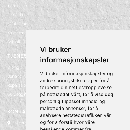
Inspirasjon
Kontakt oss
Få et tilbud
Personvern
Aktuelt
Vi bruker
TJENESTER
informasjonskapsler
Sliping
Vi bruker informasjonskapsler og
Behandling
andre sporingsteknologier for å
Reparasjoner
forbedre din nettleseropplevelse
på nettstedet vårt, for å vise deg
Gulvlegging
personlig tilpasset innhold og
målrettede annonser, for å
KONTAKT OSS
analysere nettstedstrafikken vår
og for å forstå hvor våre
Storgaten 125, 3060 Svelvik
besøkende kommer fra.