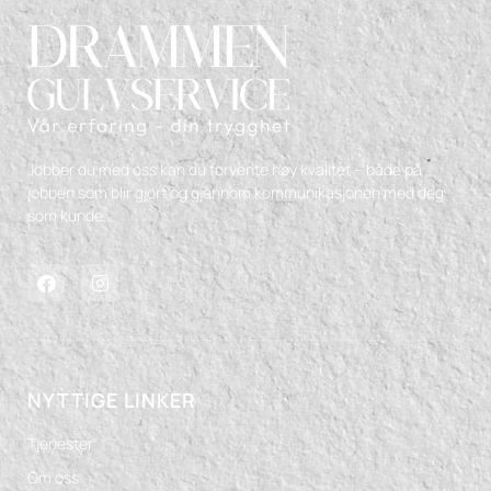
Jobber du med oss kan du forvente høy kvalitet – både på
jobben som blir gjort og gjennom kommunikasjonen med deg
som kunde.
NYTTIGE LINKER
Tjenester
Om oss