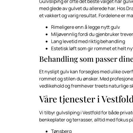
Gulvsliping er ofte det beste valget når gulv
med glede av gulvet du allerede har. Hos Dra
et vakkert og varig resultat. Fordelene er m
Rimeligere enn å legge nytt gulv
Miljøvennlig fordi du gjenbruker treve
Lang levetid med riktig behandling
Estetisk løft som gir rommet et helt ny
Behandling som passer din
Et nyslipt gulv kan forsegles med ulike over
rommet og stilen du ønsker. Med profesjonell
vedlikehold og fremhever treets naturlige s
Våre tjenester i Vestfol
Vi tilbyr gulvsliping i Vestfold for både priva
benkeplater og terrasser, alltid med fokus på 
Tønsberg