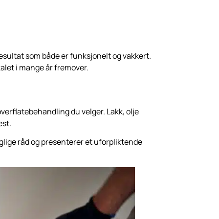
 resultat som både er funksjonelt og vakkert.
okalet i mange år fremover.
overflatebehandling du velger. Lakk, olje
est.
 faglige råd og presenterer et uforpliktende