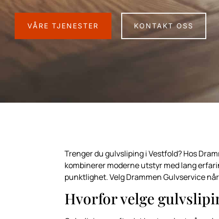
VÅRE TJENESTER
KONTAKT OSS
Trenger du gulvsliping i Vestfold? Hos Dramm
kombinerer moderne utstyr med lang erfaring, 
punktlighet. Velg Drammen Gulvservice når du 
Hvorfor velge gulvslipi