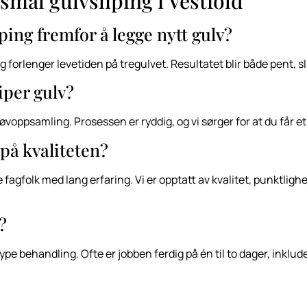
smål gulvsliping i Vestfold
iping fremfor å legge nytt gulv?
g forlenger levetiden på tregulvet. Resultatet blir både pent, sl
iper gulv?
oppsamling. Prosessen er ryddig, og vi sørger for at du får et
på kvaliteten?
gfolk med lang erfaring. Vi er opptatt av kvalitet, punktlighe
?
pe behandling. Ofte er jobben ferdig på én til to dager, inkluder