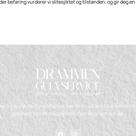
der befaring vurderer vi slitesjiktet og tilstanden, og gir deg e
ed oss kan du forvente høy kvalitet – både på jobben som b
gjennom kommunikasjonen med deg som kunde.