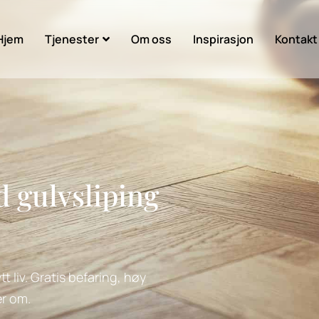
Hjem
Tjenester
Om oss
Inspirasjon
Kontakt
d gulvsliping
t liv. Gratis befaring, høy
er om.