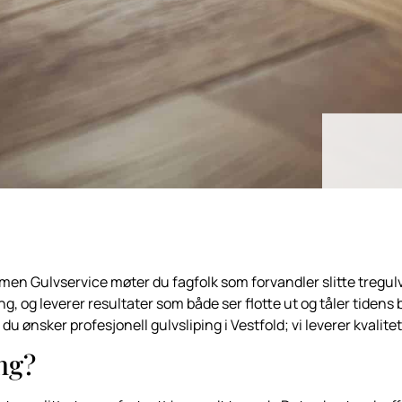
en Gulvservice møter du fagfolk som forvandler slitte tregulv t
og leverer resultater som både ser flotte ut og tåler tidens bru
ønsker profesjonell gulvsliping i Vestfold; vi leverer kvalitet 
ng?