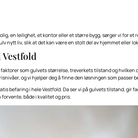
ig, en leilighet, et kontor eller et større bygg, sørger vi for et
ulv nytt liv, slik at det kan være en stolt del av hjemmet eller l
i Vestfold
 faktorer som gulvets størrelse, treverkets tilstand og hvilken 
 prisnivåer, og vi hjelper deg å finne den løsningen som passer b
ratis befaring i hele Vestfold. Da ser vi på gulvets tilstand, gir
forvente, både i kvalitet og pris.