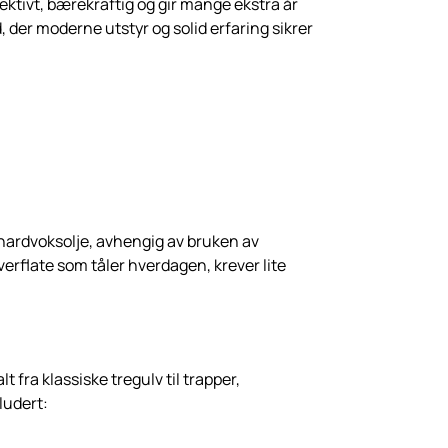
fektivt, bærekraftig og gir mange ekstra år
, der moderne utstyr og solid erfaring sikrer
r hardvoksolje, avhengig av bruken av
verflate som tåler hverdagen, krever lite
t fra klassiske tregulv til trapper,
kludert: