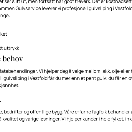
et ser slitt ut, men fortsatt har godt treverk. Det er kostnadsef
mmen Gulvservice leverer vi profesjonell gulvsliping i Vestfold
ange:
rket
tt uttrykk
e behov
flatebehandlinger. Vi hjelper deg å velge mellom lakk, olje elle
 gulvsliping i Vestfold får du mer enn et pent gulv: du får en o
kjønnhet.
d
te, bedrifter og offentlige bygg. Våre erfarne fagfolk behandler al
kvalitet og varige løsninger. Vi hjelper kunder i hele fylket, in