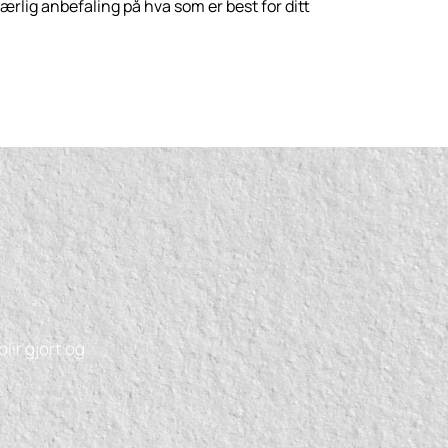
n ærlig anbefaling på hva som er best for ditt
lir gjort og